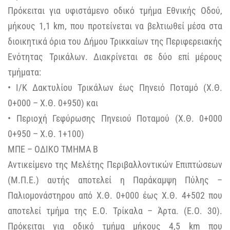
Πρόκειται για υφιστάμενο οδικό τμήμα Εθνικής Οδού,
μήκους 1,1 km, που προτείνεται να βελτιωθεί μέσα στα
διοικητικά όρια του Δήμου Τρικκαίων της Περιφερειακής
Ενότητας Τρικάλων. Διακρίνεται σε δύο επί μέρους
τμήματα:
• Ι/Κ Δακτυλίου Τρικάλων έως Πηνειό Ποταμό (Χ.Θ.
0+000 – Χ.Θ. 0+950) και
• Περιοχή Γεφύρωσης Πηνειού Ποταμού (Χ.Θ. 0+000
0+950 – Χ.Θ. 1+100)
ΜΠΕ – ΟΔΙΚΟ ΤΜΗΜΑ Β
Αντικείμενο της Μελέτης Περιβαλλοντικών Επιπτώσεων
(Μ.Π.Ε.) αυτής αποτελεί η Παράκαμψη Πύλης –
Παλιομονάστηρου από Χ.Θ. 0+000 έως Χ.Θ. 4+502 που
αποτελεί τμήμα της Ε.Ο. Τρίκαλα – Άρτα. (Ε.Ο. 30).
Πρόκειται για οδικό τμήμα μήκους 4,5 km που